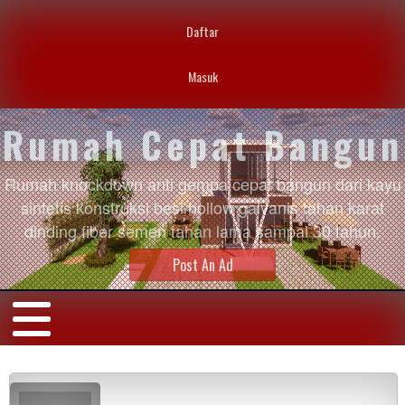
Daftar
Masuk
Rumah Cepat Bangun
Rumah knockdown anti gempa cepat bangun dari kayu
sintetis konstruksi besi hollow galvanis tahan karat
dinding fiber semen tahan lama sampai 30 tahun.
Post An Ad